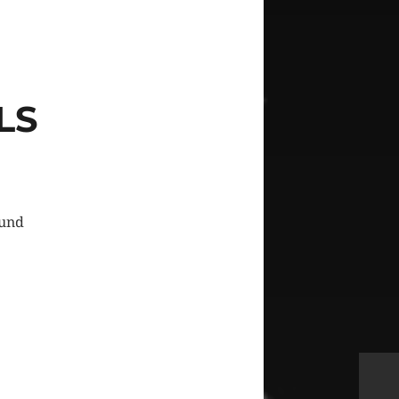
LS
 und