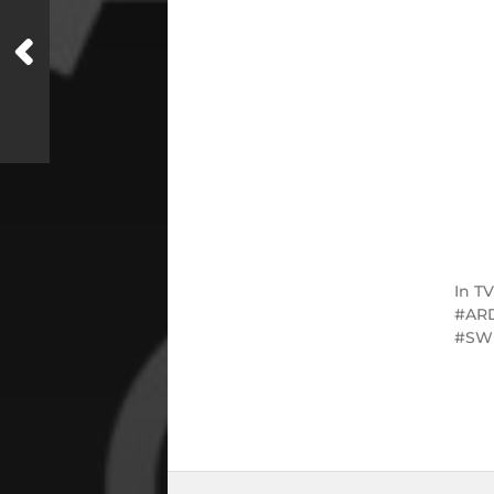
In
TV
AR
SW