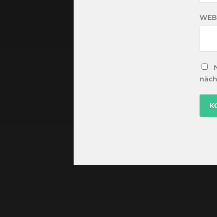
WEB
näch