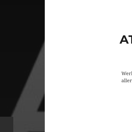
A
Werb
alle